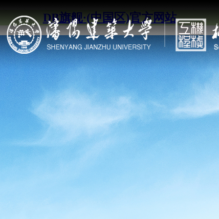
DB旗舰·(中国区)官方网站