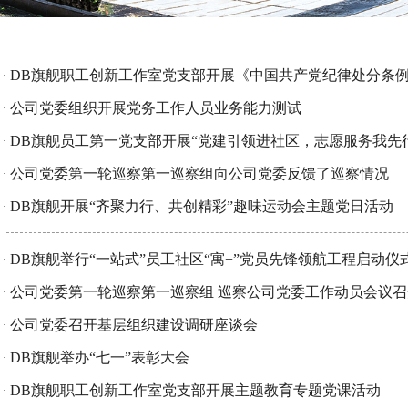
DB旗舰职工创新工作室党支部开展《中国共产党纪律处分条
·
公司党委组织开展党务工作人员业务能力测试
·
DB旗舰员工第一党支部开展“党建引领进社区，志愿服务我先
·
公司党委第一轮巡察第一巡察组向公司党委反馈了巡察情况
·
DB旗舰开展“齐聚力行、共创精彩”趣味运动会主题党日活动
·
DB旗舰举行“一站式”员工社区“寓+”党员先锋领航工程启动仪
·
公司党委第一轮巡察第一巡察组 巡察公司党委工作动员会议召
·
公司党委召开基层组织建设调研座谈会
·
DB旗舰举办“七一”表彰大会
·
DB旗舰职工创新工作室党支部开展主题教育专题党课活动
·